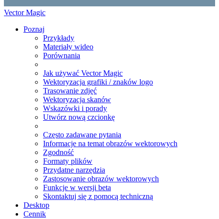
Vector Magic
Poznaj
Przykłady
Materiały wideo
Porównania
Jak używać Vector Magic
Wektoryzacja grafiki / znaków logo
Trasowanie zdjęć
Wektoryzacja skanów
Wskazówki i porady
Utwórz nową czcionkę
Często zadawane pytania
Informacje na temat obrazów wektorowych
Zgodność
Formaty plików
Przydatne narzędzia
Zastosowanie obrazów wektorowych
Funkcje w wersji beta
Skontaktuj się z pomocą techniczną
Desktop
Cennik