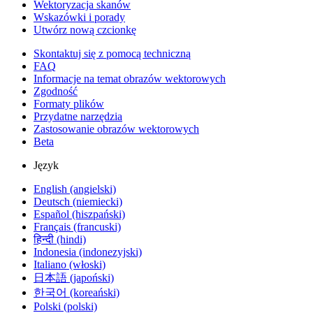
Wektoryzacja skanów
Wskazówki i porady
Utwórz nową czcionkę
Skontaktuj się z pomocą techniczną
FAQ
Informacje na temat obrazów wektorowych
Zgodność
Formaty plików
Przydatne narzędzia
Zastosowanie obrazów wektorowych
Beta
Język
English (angielski)
Deutsch (niemiecki)
Español (hiszpański)
Français (francuski)
हिन्दी (hindi)
Indonesia (indonezyjski)
Italiano (włoski)
日本語 (japoński)
한국어 (koreański)
Polski (polski)