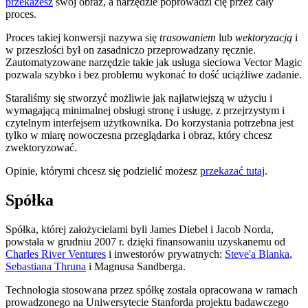
przekażesz
swój obraz, a narzędzie poprowadzi cię przez cały
proces.
Proces takiej konwersji nazywa się
trasowaniem
lub
wektoryzacją
i
w przeszłości był on zasadniczo przeprowadzany ręcznie.
Zautomatyzowane narzędzie takie jak usługa sieciowa Vector Magic
pozwala szybko i bez problemu wykonać to dość uciążliwe zadanie.
Staraliśmy się stworzyć możliwie jak najłatwiejszą w użyciu i
wymagającą minimalnej obsługi stronę i usługę, z przejrzystym i
czytelnym interfejsem użytkownika. Do korzystania potrzebna jest
tylko w miarę nowoczesna przeglądarka i obraz, który chcesz
zwektoryzować.
Opinie, którymi chcesz się podzielić możesz
przekazać tutaj
.
Spółka
Spółka, której założycielami byli James Diebel i Jacob Norda,
powstała w grudniu 2007 r. dzięki finansowaniu uzyskanemu od
Charles River Ventures
i inwestorów prywatnych:
Steve'a Blanka
,
Sebastiana Thruna
i Magnusa Sandberga.
Technologia stosowana przez spółkę została opracowana w ramach
prowadzonego na Uniwersytecie Stanforda projektu badawczego