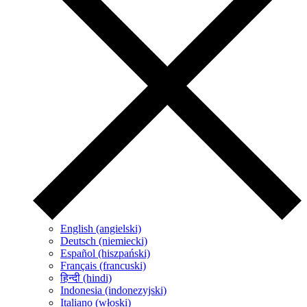
English (angielski)
Deutsch (niemiecki)
Español (hiszpański)
Français (francuski)
हिन्दी (hindi)
Indonesia (indonezyjski)
Italiano (włoski)