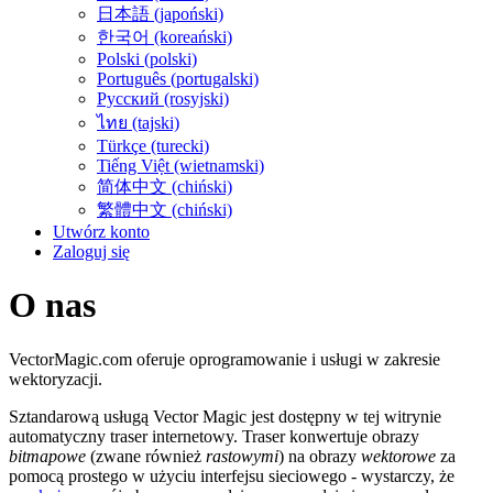
日本語 (japoński)
한국어 (koreański)
Polski (polski)
Português (portugalski)
Русский (rosyjski)
ไทย (tajski)
Türkçe (turecki)
Tiếng Việt (wietnamski)
简体中文 (chiński)
繁體中文 (chiński)
Utwórz konto
Zaloguj się
O nas
VectorMagic.com oferuje oprogramowanie i usługi w zakresie
wektoryzacji.
Sztandarową usługą Vector Magic jest dostępny w tej witrynie
automatyczny traser internetowy. Traser konwertuje obrazy
bitmapowe
(zwane również
rastowymi
) na obrazy
wektorowe
za
pomocą prostego w użyciu interfejsu sieciowego - wystarczy, że